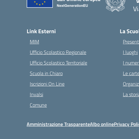
"V
Vi
— 
Link Esterni
La Scuo
MIM
Present
Ufficio Scolastico Regionale
I luoghi
Ufficio Scolastico Territoriale
I numeri
Scuola in Chiaro
Le carte
Iscrizioni On Line
Organiz
Invalsi
La stori
Comune
Amministrazione Trasparente
Albo online
Privacy Poli