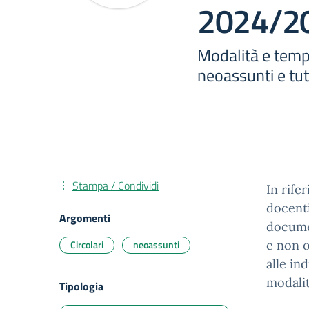
2024/2
Modalità e temp
neoassunti e tu
Stampa / Condividi
In rife
docenti
Argomenti
documen
Circolari
neoassunti
e non 
alle in
modalit
Tipologia