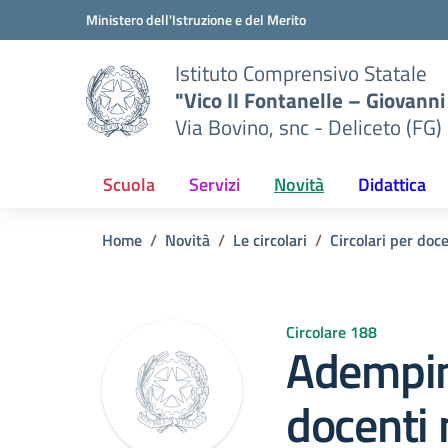
Vai ai contenuti
Vai al menu di navigazione
Vai al footer
Ministero dell'Istruzione e del Merito
Istituto Comprensivo Statale
"Vico II Fontanelle – Giovanni 
Via Bovino, snc - Deliceto (FG)
Scuola
Servizi
Novità
Didattica
Home
Novità
Le circolari
Circolari per doc
Circolare 188
Adempim
docenti 