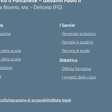
ico II Fontanelle – Giovanni Paolo II"
a Bovino, snc - Deliceto (FG)
Visita la pagina iniziale della scuola
la
I Servizi
azione
Personale scolastico
Famiglie e studenti
 della scuola
Percorsi di studio
 della scuola
Didattica
zazione
Offerta formativa
a
I progetti delle classi
cy
Dichiarazione di accessibilità
Note legali