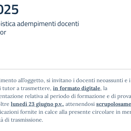
025
istica adempimenti docenti
tor
rimento all’oggetto, si invitano i docenti neoassunti e i
 tutor a trasmettere,
in formato digitale
, la
tazione relativa al periodo di formazione e di prova
oltre
lunedì 23 giugno p.v.
,
attenendosi
scrupolosam
dicazioni fornite in calce alla presente circolare in mer
à di trasmissione.