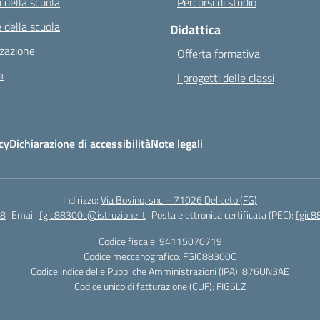
 della scuola
Percorsi di studio
 della scuola
Didattica
zazione
Offerta formativa
a
I progetti delle classi
cy
Dichiarazione di accessibilità
Note legali
Indirizzo:
Via Bovino, snc – 71026 Deliceto (FG)
8
Email:
fgic88300c@istruzione.it
Posta elettronica certificata (PEC):
fgic8
Codice fiscale: 94115070719
Codice meccanografico:
FGIC88300C
Codice Indice delle Pubbliche Amministrazioni (IPA): 876UN3AE
Codice unico di fatturazione (CUF): FIG5LZ