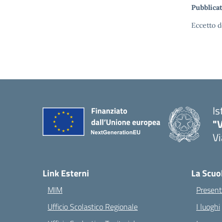
Pubblicat
Eccetto d
Is
"V
Vi
— 
Link Esterni
La Scuo
MIM
Present
Ufficio Scolastico Regionale
I luoghi