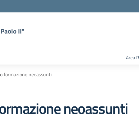
Paolo II"
Area R
io formazione neoassunti
 formazione neoassunti