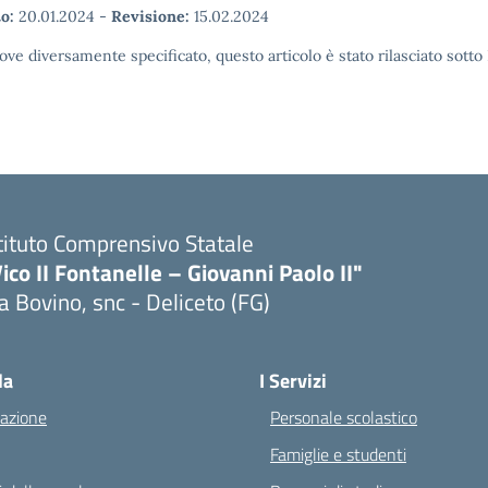
o:
20.01.2024
-
Revisione:
15.02.2024
ove diversamente specificato, questo articolo è stato rilasciato sott
tituto Comprensivo Statale
ico II Fontanelle – Giovanni Paolo II"
a Bovino, snc - Deliceto (FG)
Visita la pagina iniziale della scuola
la
I Servizi
azione
Personale scolastico
Famiglie e studenti