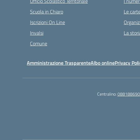
Ufficio Scolastico Territoriale
I numeri
Scuola in Chiaro
Le carte
Iscrizioni On Line
Organiz
Invalsi
La stori
Comune
Amministrazione Trasparente
Albo online
Privacy Poli
Centralino:
088188690