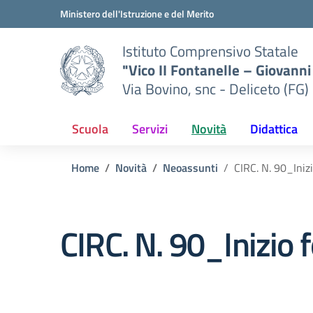
Vai ai contenuti
Vai al menu di navigazione
Vai al footer
Ministero dell'Istruzione e del Merito
Istituto Comprensivo Statale
"Vico II Fontanelle – Giovanni 
Via Bovino, snc - Deliceto (FG)
Scuola
Servizi
Novità
Didattica
Home
Novità
Neoassunti
CIRC. N. 90_Iniz
CIRC. N. 90_Inizio