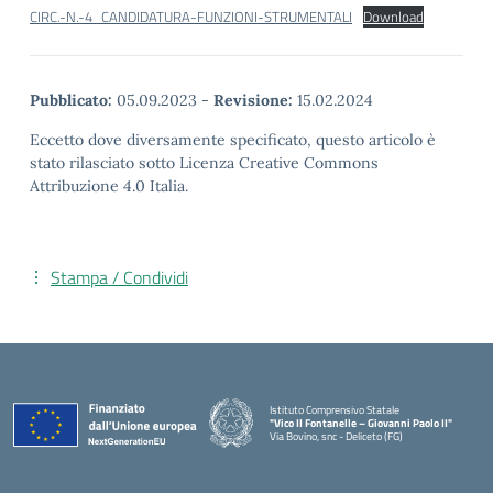
CIRC.-N.-4_CANDIDATURA-FUNZIONI-STRUMENTALI
Download
Pubblicato:
05.09.2023
-
Revisione:
15.02.2024
Eccetto dove diversamente specificato, questo articolo è
stato rilasciato sotto Licenza Creative Commons
Attribuzione 4.0 Italia.
Stampa / Condividi
Istituto Comprensivo Statale
"Vico II Fontanelle – Giovanni Paolo II"
Via Bovino, snc - Deliceto (FG)
— Visita la pagina iniziale della scuola