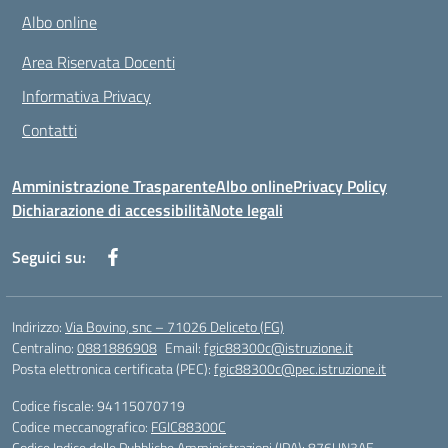
Albo online
Area Riservata Docenti
Informativa Privacy
Contatti
Amministrazione Trasparente
Albo online
Privacy Policy
Dichiarazione di accessibilità
Note legali
Seguici su:
Indirizzo:
Via Bovino, snc – 71026 Deliceto (FG)
Centralino:
0881886908
Email:
fgic88300c@istruzione.it
Posta elettronica certificata (PEC):
fgic88300c@pec.istruzione.it
Codice fiscale: 94115070719
Codice meccanografico:
FGIC88300C
Codice Indice delle Pubbliche Amministrazioni (IPA): 876UN3AE