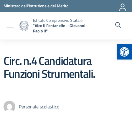
Vai ai contenuti
Vai al menu di navigazione
Vai al footer
Ministero dell'Istruzione e del Merito
Istituto Comprensivo Statale
"Vico II Fontanelle – Giovanni
Paolo II"
Apr
Circ. n.4 Candidatura
Funzioni Strumentali.
Personale scolastico