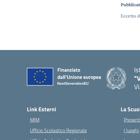
Pubblicat
Eccetto d
Is
"V
Vi
— 
Link Esterni
La Scuo
MIM
Present
Ufficio Scolastico Regionale
I luoghi