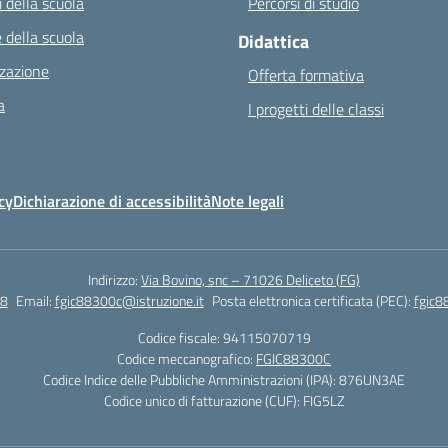
 della scuola
Percorsi di studio
 della scuola
Didattica
zazione
Offerta formativa
a
I progetti delle classi
cy
Dichiarazione di accessibilità
Note legali
Indirizzo:
Via Bovino, snc – 71026 Deliceto (FG)
8
Email:
fgic88300c@istruzione.it
Posta elettronica certificata (PEC):
fgic8
Codice fiscale: 94115070719
Codice meccanografico:
FGIC88300C
Codice Indice delle Pubbliche Amministrazioni (IPA): 876UN3AE
Codice unico di fatturazione (CUF): FIG5LZ