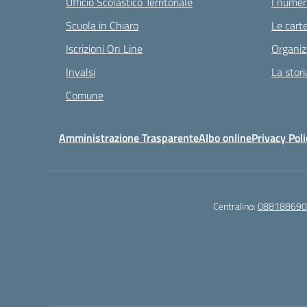
Ufficio Scolastico Territoriale
I numeri
Scuola in Chiaro
Le carte
Iscrizioni On Line
Organiz
Invalsi
La stori
Comune
Amministrazione Trasparente
Albo online
Privacy Poli
Centralino:
088188690