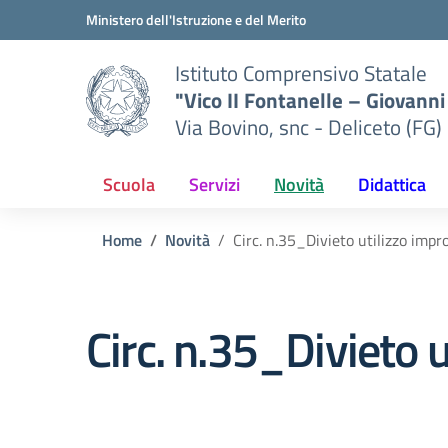
Vai ai contenuti
Vai al menu di navigazione
Vai al footer
Ministero dell'Istruzione e del Merito
Istituto Comprensivo Statale
"Vico II Fontanelle – Giovanni 
Via Bovino, snc - Deliceto (FG)
Scuola
Servizi
Novità
Didattica
Home
Novità
Circ. n.35_Divieto utilizzo impro
Circ. n.35_Divieto u