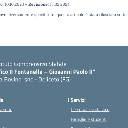
o:
10.10.2023
-
Revisione:
15.02.2024
ove diversamente specificato, questo articolo è stato rilasciato sott
tituto Comprensivo Statale
ico II Fontanelle – Giovanni Paolo II"
a Bovino, snc - Deliceto (FG)
Visita la pagina iniziale della scuola
la
I Servizi
azione
Personale scolastico
Famiglie e studenti