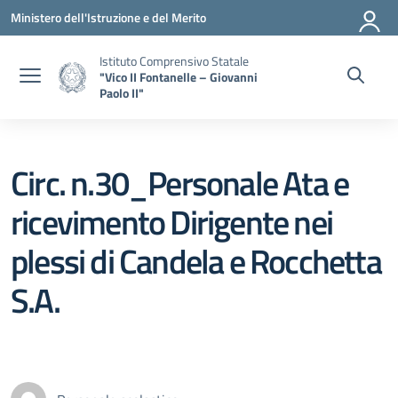
Vai ai contenuti
Vai al menu di navigazione
Vai al footer
Ministero dell'Istruzione e del Merito
Istituto Comprensivo Statale
"Vico II Fontanelle – Giovanni
Paolo II"
Circ. n.30_Personale Ata e
ricevimento Dirigente nei
plessi di Candela e Rocchetta
S.A.