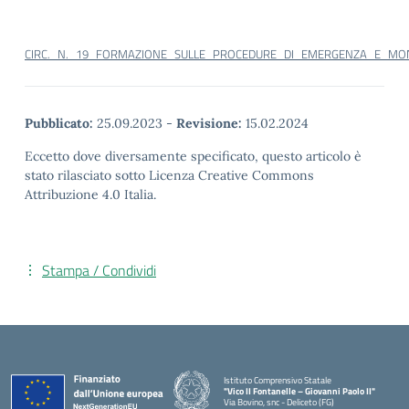
CIRC._N._19_FORMAZIONE_SULLE_PROCEDURE_DI_EMERGENZA_E_MO
Pubblicato:
25.09.2023
-
Revisione:
15.02.2024
Eccetto dove diversamente specificato, questo articolo è
stato rilasciato sotto Licenza Creative Commons
Attribuzione 4.0 Italia.
Stampa / Condividi
Istituto Comprensivo Statale
"Vico II Fontanelle – Giovanni Paolo II"
Via Bovino, snc - Deliceto (FG)