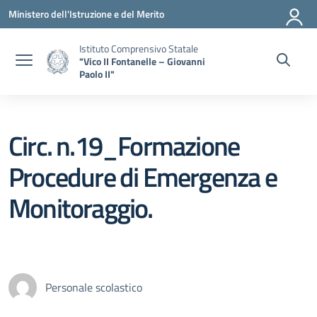
Vai ai contenuti
Vai al menu di navigazione
Vai al footer
Ministero dell'Istruzione e del Merito
Istituto Comprensivo Statale
"Vico II Fontanelle – Giovanni
Paolo II"
Circ. n.19_Formazione
Procedure di Emergenza e
Monitoraggio.
Personale scolastico