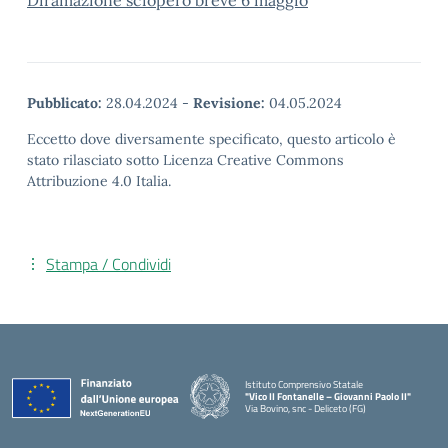
Diramazione sciopero breve 6 maggio
Pubblicato:
28.04.2024
-
Revisione:
04.05.2024
Eccetto dove diversamente specificato, questo articolo è
stato rilasciato sotto Licenza Creative Commons
Attribuzione 4.0 Italia.
Stampa / Condividi
Istituto Comprensivo Statale
"Vico II Fontanelle – Giovanni Paolo II"
Via Bovino, snc - Deliceto (FG)
— Visita la pagina iniziale della scuola