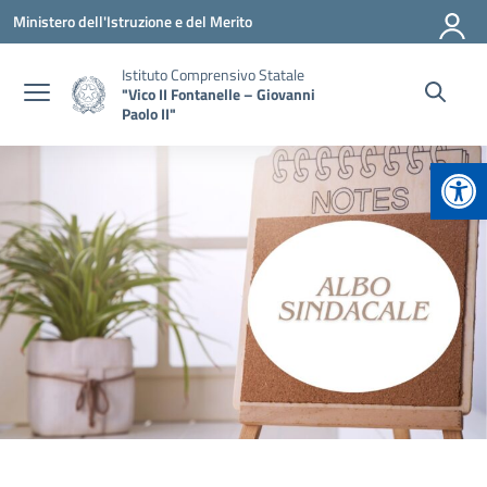
Vai ai contenuti
Vai al menu di navigazione
Vai al footer
Ministero dell'Istruzione e del Merito
Istituto Comprensivo Statale
"Vico II Fontanelle – Giovanni
Paolo II"
Apr