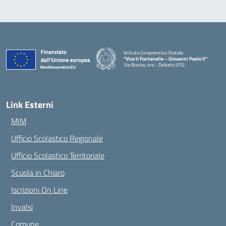
Istituto Comprensivo Statale
"Vico II Fontanelle – Giovanni Paolo II"
Via Bovino, snc - Deliceto (FG)
— Visita la pagina iniziale della scuola
Link Esterni
MIM
Ufficio Scolastico Regionale
Ufficio Scolastico Territoriale
Scuola in Chiaro
Iscrizioni On Line
Invalsi
Comune