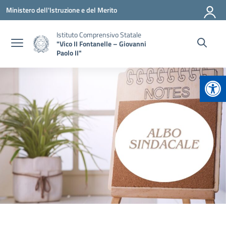
Vai ai contenuti
Vai al menu di navigazione
Vai al footer
Ministero dell'Istruzione e del Merito
Istituto Comprensivo Statale
"Vico II Fontanelle – Giovanni
Paolo II"
Apr