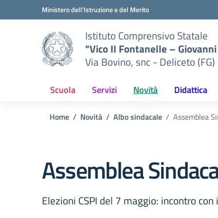
Vai ai contenuti
Vai al menu di navigazione
Vai al footer
Ministero dell'Istruzione e del Merito
Istituto Comprensivo Statale
"Vico II Fontanelle – Giovanni 
Via Bovino, snc - Deliceto (FG)
Scuola
Servizi
Novità
Didattica
Home
Novità
Albo sindacale
Assemblea Si
Assemblea Sindacal
Elezioni CSPI del 7 maggio: incontro con