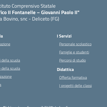
tituto Comprensivo Statale
ico II Fontanelle – Giovanni Paolo II"
a Bovino, snc - Deliceto (FG)
Visita la pagina iniziale della scuola
la
I Servizi
azione
Personale scolastico
Famiglie e studenti
 della scuola
Percorsi di studio
 della scuola
Didattica
zazione
Offerta formativa
a
I progetti delle classi