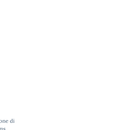
one di
ms.