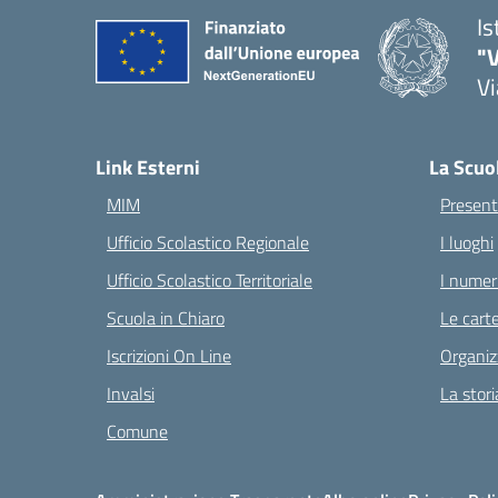
Is
"V
Vi
— 
Link Esterni
La Scuo
MIM
Present
Ufficio Scolastico Regionale
I luoghi
Ufficio Scolastico Territoriale
I numeri
Scuola in Chiaro
Le carte
Iscrizioni On Line
Organiz
Invalsi
La stori
Comune