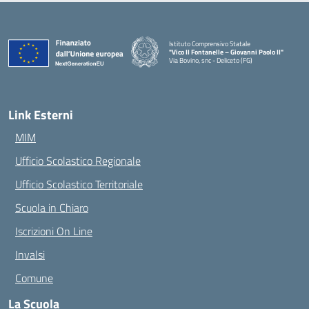
Istituto Comprensivo Statale
"Vico II Fontanelle – Giovanni Paolo II"
Via Bovino, snc - Deliceto (FG)
— Visita la pagina iniziale della scuola
Link Esterni
MIM
Ufficio Scolastico Regionale
Ufficio Scolastico Territoriale
Scuola in Chiaro
Iscrizioni On Line
Invalsi
Comune
La Scuola