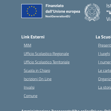
Is
"V
Vi
— 
Link Esterni
La Scuo
MIM
Present
Ufficio Scolastico Regionale
I luoghi
Ufficio Scolastico Territoriale
I numeri
Scuola in Chiaro
Le carte
Iscrizioni On Line
Organiz
Invalsi
La stori
Comune