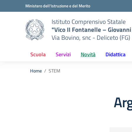
Vai ai contenuti
Vai al menu di navigazione
Vai al footer
Ministero dell'Istruzione e del Merito
Istituto Comprensivo Statale
"Vico II Fontanelle – Giovanni 
Via Bovino, snc - Deliceto (FG)
Scuola
Servizi
Novità
Didattica
Home
STEM
Ar