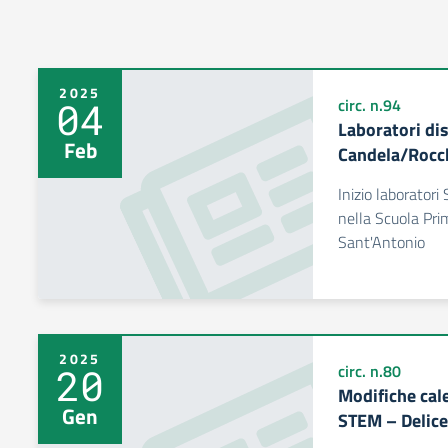
2025
04
circ. n.94
Laboratori di
Feb
Candela/Rocc
Inizio laboratori
nella Scuola Pri
Sant'Antonio
2025
20
circ. n.80
Modifiche cal
Gen
STEM – Delic