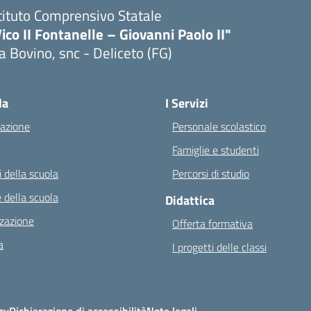
tituto Comprensivo Statale
ico II Fontanelle – Giovanni Paolo II"
a Bovino, snc - Deliceto (FG)
Visita la pagina iniziale della scuola
la
I Servizi
azione
Personale scolastico
Famiglie e studenti
 della scuola
Percorsi di studio
 della scuola
Didattica
zazione
Offerta formativa
a
I progetti delle classi