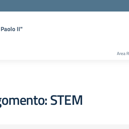
Paolo II"
Area R
gomento: STEM