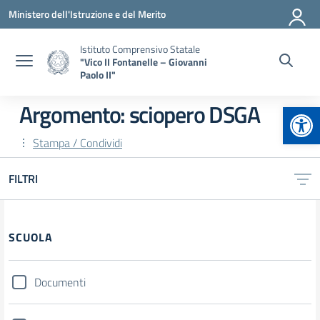
Vai ai contenuti
Vai al menu di navigazione
Vai al footer
Ministero dell'Istruzione e del Merito
Istituto Comprensivo Statale
"Vico II Fontanelle – Giovanni
Paolo II"
Apr
Argomento: sciopero DSGA
Stampa / Condividi
FILTRI
Filtri
SCUOLA
Documenti