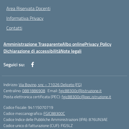
Area Riservata Docenti
Informativa Privacy
Contatti
Amministrazione Trasparente
Albo online
Privacy Policy
Dichiarazione di accessibilità
Note legali
Seguici su:
Indirizzo:
Via Bovino, snc – 71026 Deliceto (FG)
Centralino:
0881886908
Email:
fgic88300c@istruzione.it
Posta elettronica certificata (PEC):
fgic88300c@pec.istruzione.it
Codice fiscale: 94115070719
Codice meccanografico:
FGIC88300C
Codice Indice delle Pubbliche Amministrazioni (IPA): 876UN3AE
Codice unico di fatturazione (CUF): FIG5LZ