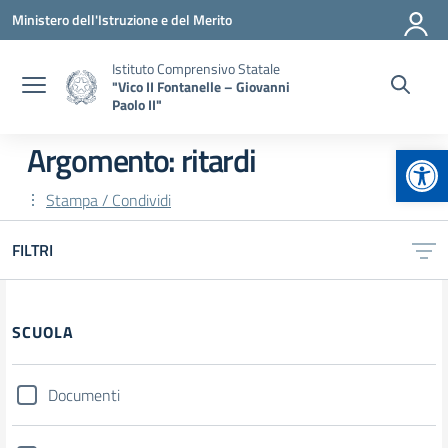
Vai ai contenuti
Vai al menu di navigazione
Vai al footer
Ministero dell'Istruzione e del Merito
Istituto Comprensivo Statale
"Vico II Fontanelle – Giovanni
Paolo II"
Apr
Argomento: ritardi
Stampa / Condividi
FILTRI
Filtri
SCUOLA
Documenti