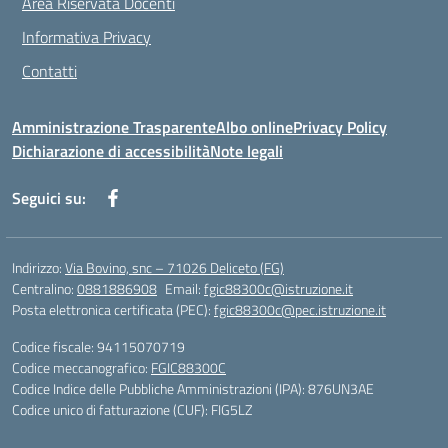
Area Riservata Docenti
Informativa Privacy
Contatti
Amministrazione Trasparente
Albo online
Privacy Policy
Dichiarazione di accessibilità
Note legali
Seguici su:
Indirizzo:
Via Bovino, snc – 71026 Deliceto (FG)
Centralino:
0881886908
Email:
fgic88300c@istruzione.it
Posta elettronica certificata (PEC):
fgic88300c@pec.istruzione.it
Codice fiscale: 94115070719
Codice meccanografico:
FGIC88300C
Codice Indice delle Pubbliche Amministrazioni (IPA): 876UN3AE
Codice unico di fatturazione (CUF): FIG5LZ