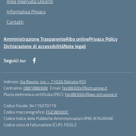
Area Riservata Docenti
Informativa Privacy
Contatti
Amministrazione Trasparente
Albo online
Privacy Policy
Dichiarazione di accessibilità
Note legali
Seguici su:
Indirizzo:
Via Bovino, snc – 71026 Deliceto (FG)
Centralino:
0881886908
Email:
fgic88300c@istruzione.it
Posta elettronica certificata (PEC):
fgic88300c@pec.istruzione.it
Codice fiscale: 94115070719
Codice meccanografico:
FGIC88300C
Codice Indice delle Pubbliche Amministrazioni (IPA): 876UN3AE
Codice unico di fatturazione (CUF): FIG5LZ