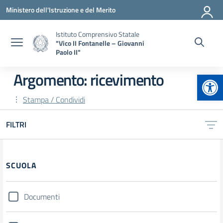
Vai ai contenuti
Vai al menu di navigazione
Vai al footer
Ministero dell'Istruzione e del Merito
Istituto Comprensivo Statale
"Vico II Fontanelle – Giovanni
Paolo II"
Apr
Argomento: ricevimento
Stampa / Condividi
FILTRI
Filtri
SCUOLA
Documenti