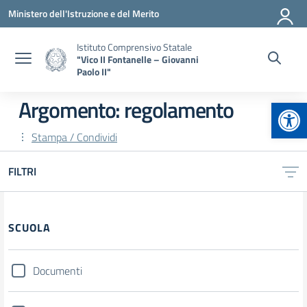
Vai ai contenuti
Vai al menu di navigazione
Vai al footer
Ministero dell'Istruzione e del Merito
Istituto Comprensivo Statale
"Vico II Fontanelle – Giovanni
Paolo II"
Apr
Argomento: regolamento
Stampa / Condividi
FILTRI
Filtri
SCUOLA
Documenti