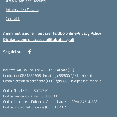
Area Riservata Docenti
Informativa Privacy
Contatti
Amministrazione Trasparente
Albo online
Privacy Policy
Dichiarazione di accessibilità
Note legali
Seguici su:
Indirizzo:
Via Bovino, snc – 71026 Deliceto (FG)
Centralino:
0881886908
Email:
fgic88300c@istruzione.it
Posta elettronica certificata (PEC):
fgic88300c@pec.istruzione.it
Codice fiscale: 94115070719
Codice meccanografico:
FGIC88300C
Codice Indice delle Pubbliche Amministrazioni (IPA): 876UN3AE
Codice unico di fatturazione (CUF): FIG5LZ