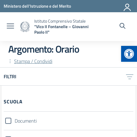
Vai ai contenuti
Vai al menu di navigazione
Vai al footer
Ministero dell'Istruzione e del Merito
Istituto Comprensivo Statale
"Vico II Fontanelle – Giovanni
Paolo II"
Apr
Argomento: Orario
Stampa / Condividi
FILTRI
Filtri
SCUOLA
Documenti