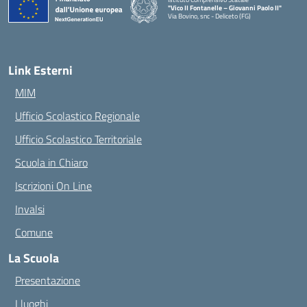
"Vico II Fontanelle – Giovanni Paolo II"
Via Bovino, snc - Deliceto (FG)
— Visita la pagina iniziale della scuola
Link Esterni
MIM
Ufficio Scolastico Regionale
Ufficio Scolastico Territoriale
Scuola in Chiaro
Iscrizioni On Line
Invalsi
Comune
La Scuola
Presentazione
I luoghi