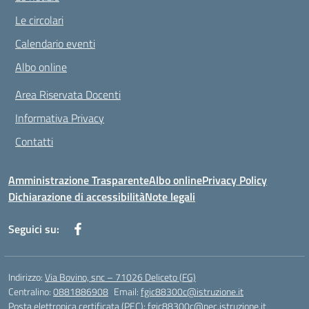
Le circolari
Calendario eventi
Albo online
Area Riservata Docenti
Informativa Privacy
Contatti
Amministrazione Trasparente
Albo online
Privacy Policy
Dichiarazione di accessibilità
Note legali
Seguici su:
Indirizzo:
Via Bovino, snc – 71026 Deliceto (FG)
Centralino:
0881886908
Email:
fgic88300c@istruzione.it
Posta elettronica certificata (PEC):
fgic88300c@pec.istruzione.it