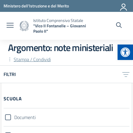
Vai ai contenuti
Vai al menu di navigazione
Vai al footer
Ministero dell'Istruzione e del Merito
Istituto Comprensivo Statale
"Vico II Fontanelle – Giovanni
Paolo II"
Apr
Argomento: note ministeriali
Stampa / Condividi
FILTRI
Filtri
SCUOLA
Documenti