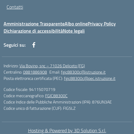
Contatti
Amministrazione Trasparente
Albo online
Privacy Policy
Dichiarazione di accessibilità
Note legali
Seguici su:
Indirizzo:
Via Bovino, snc – 71026 Deliceto (FG)
Centralino:
0881886908
Email:
fgic88300c@istruzione.it
Posta elettronica certificata (PEC):
fgic88300c@pec.istruzione.it
Codice fiscale: 94115070719
Codice meccanografico:
FGIC88300C
Codice Indice delle Pubbliche Amministrazioni (IPA): 876UN3AE
Codice unico di fatturazione (CUF): FIG5LZ
Hosting & Powered by 3D Solution S.r.l.