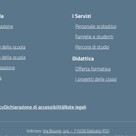
Visita la pagina iniziale della scuola
la
I Servizi
azione
Personale scolastico
Famiglie e studenti
 della scuola
Percorsi di studio
 della scuola
Didattica
zazione
Offerta formativa
a
I progetti delle classi
cy
Dichiarazione di accessibilità
Note legali
Indirizzo:
Via Bovino, snc – 71026 Deliceto (FG)