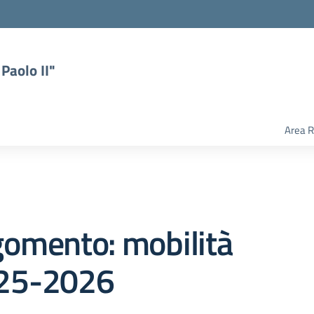
Paolo II"
Area R
gomento: mobilità
25-2026