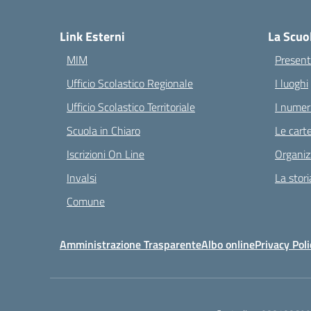
— 
Link Esterni
La Scuo
MIM
Present
Ufficio Scolastico Regionale
I luoghi
Ufficio Scolastico Territoriale
I numeri
Scuola in Chiaro
Le carte
Iscrizioni On Line
Organiz
Invalsi
La stori
Comune
Amministrazione Trasparente
Albo online
Privacy Poli