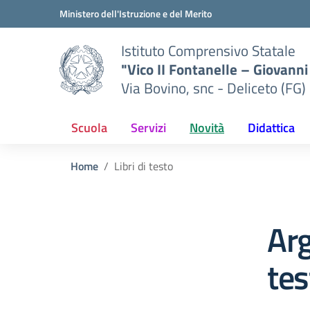
Vai ai contenuti
Vai al menu di navigazione
Vai al footer
Ministero dell'Istruzione e del Merito
Istituto Comprensivo Statale
"Vico II Fontanelle – Giovanni 
Via Bovino, snc - Deliceto (FG)
Scuola
Servizi
Novità
Didattica
Home
Libri di testo
Arg
tes