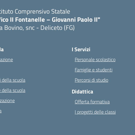
tituto Comprensivo Statale
ico II Fontanelle – Giovanni Paolo II"
a Bovino, snc - Deliceto (FG)
Visita la pagina iniziale della scuola
la
I Servizi
azione
Personale scolastico
Famiglie e studenti
 della scuola
Percorsi di studio
 della scuola
Didattica
zazione
Offerta formativa
a
I progetti delle classi