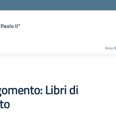
Paolo II"
Area R
omento: Libri di
to