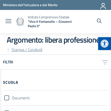
Vai ai contenuti
Vai al menu di navigazione
Vai al footer
Ministero dell'Istruzione e del Merito
Istituto Comprensivo Statale
"Vico II Fontanelle – Giovanni
Paolo II"
Apr
Argomento: libera professione
Stampa / Condividi
FILTRI
Filtri
SCUOLA
Documenti