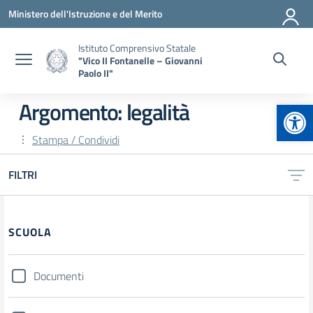
Vai ai contenuti
Vai al menu di navigazione
Vai al footer
Ministero dell'Istruzione e del Merito
Istituto Comprensivo Statale
"Vico II Fontanelle – Giovanni
Paolo II"
Apr
Argomento: legalità
Stampa / Condividi
FILTRI
Filtri
SCUOLA
Documenti