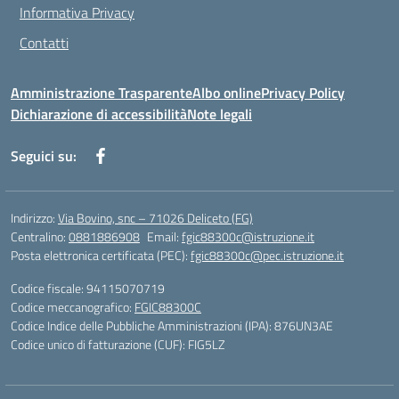
Informativa Privacy
Contatti
Amministrazione Trasparente
Albo online
Privacy Policy
Dichiarazione di accessibilità
Note legali
Seguici su:
Indirizzo:
Via Bovino, snc – 71026 Deliceto (FG)
Centralino:
0881886908
Email:
fgic88300c@istruzione.it
Posta elettronica certificata (PEC):
fgic88300c@pec.istruzione.it
Codice fiscale: 94115070719
Codice meccanografico:
FGIC88300C
Codice Indice delle Pubbliche Amministrazioni (IPA): 876UN3AE
Codice unico di fatturazione (CUF): FIG5LZ