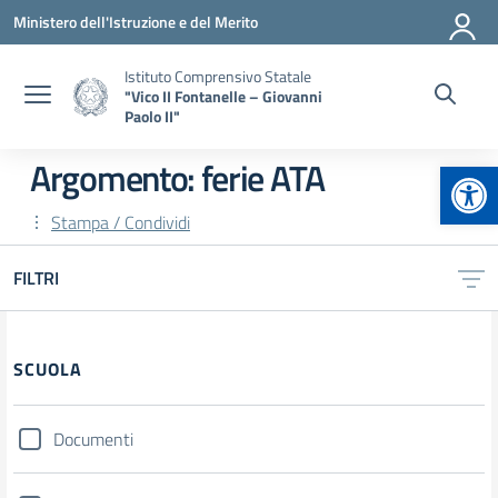
Vai ai contenuti
Vai al menu di navigazione
Vai al footer
Ministero dell'Istruzione e del Merito
Istituto Comprensivo Statale
"Vico II Fontanelle – Giovanni
Paolo II"
Apr
Argomento: ferie ATA
Stampa / Condividi
FILTRI
Filtri
SCUOLA
Documenti