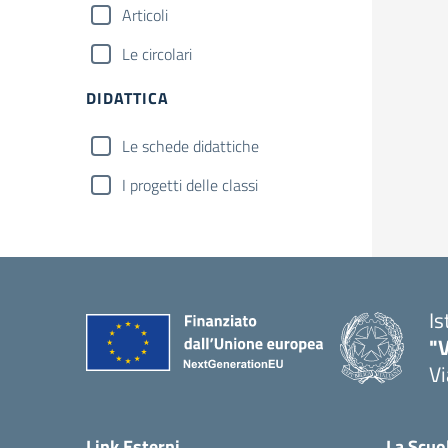
Articoli
Le circolari
DIDATTICA
Le schede didattiche
I progetti delle classi
Is
"V
Vi
— 
Link Esterni
La Scuo