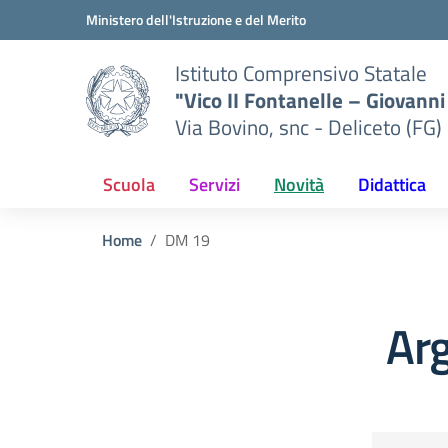
Vai ai contenuti
Vai al menu di navigazione
Vai al footer
Ministero dell'Istruzione e del Merito
Istituto Comprensivo Statale
"Vico II Fontanelle – Giovanni 
Via Bovino, snc - Deliceto (FG)
Scuola
Servizi
Novità
Didattica
Home
DM 19
Ar