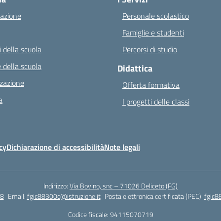
azione
Personale scolastico
Famiglie e studenti
 della scuola
Percorsi di studio
 della scuola
Didattica
zazione
Offerta formativa
a
I progetti delle classi
cy
Dichiarazione di accessibilità
Note legali
Indirizzo:
Via Bovino, snc – 71026 Deliceto (FG)
8
Email:
fgic88300c@istruzione.it
Posta elettronica certificata (PEC):
fgic8
Codice fiscale: 94115070719