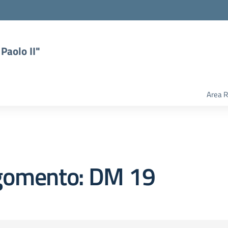
Paolo II"
Area R
gomento: DM 19