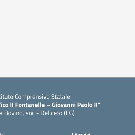
tituto Comprensivo Statale
ico II Fontanelle – Giovanni Paolo II"
a Bovino, snc - Deliceto (FG)
Visita la pagina iniziale della scuola
la
I Servizi