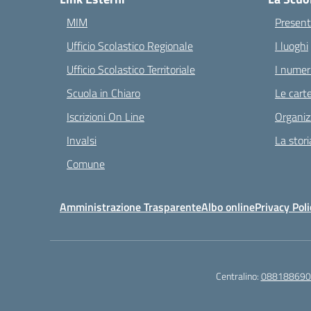
MIM
Present
Ufficio Scolastico Regionale
I luoghi
Ufficio Scolastico Territoriale
I numeri
Scuola in Chiaro
Le carte
Iscrizioni On Line
Organiz
Invalsi
La stori
Comune
Amministrazione Trasparente
Albo online
Privacy Poli
Centralino:
088188690