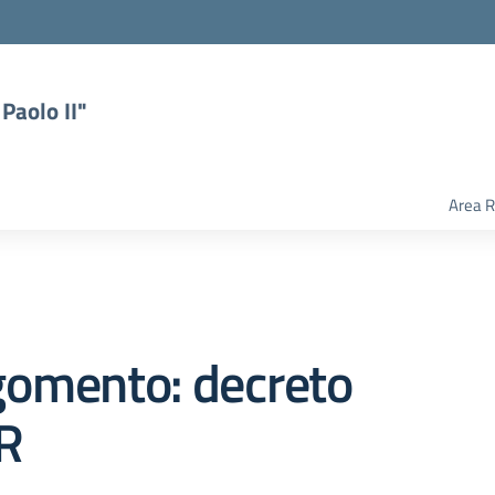
Paolo II"
Area R
gomento: decreto
R