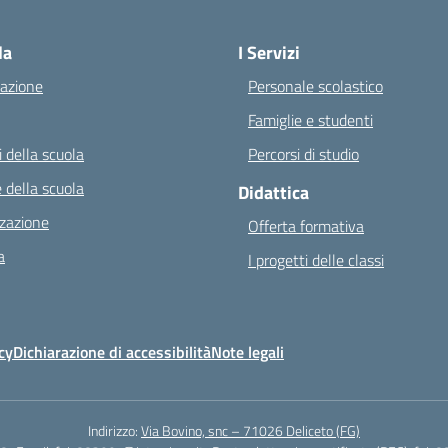
Visita la pagina iniziale della scuola
la
I Servizi
azione
Personale scolastico
Famiglie e studenti
 della scuola
Percorsi di studio
 della scuola
Didattica
zazione
Offerta formativa
a
I progetti delle classi
cy
Dichiarazione di accessibilità
Note legali
Indirizzo:
Via Bovino, snc – 71026 Deliceto (FG)