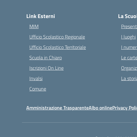
— 
Link Esterni
La Scuo
MIM
Present
Ufficio Scolastico Regionale
I luoghi
Ufficio Scolastico Territoriale
I numeri
Scuola in Chiaro
Le carte
Iscrizioni On Line
Organiz
Invalsi
La stori
Comune
Amministrazione Trasparente
Albo online
Privacy Poli