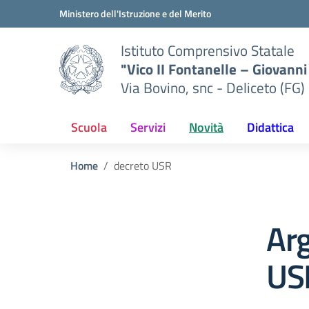
Vai ai contenuti
Vai al menu di navigazione
Vai al footer
Ministero dell'Istruzione e del Merito
Istituto Comprensivo Statale
"Vico II Fontanelle – Giovanni 
Via Bovino, snc - Deliceto (FG)
Scuola
Servizi
Novità
Didattica
Home
decreto USR
Ar
US