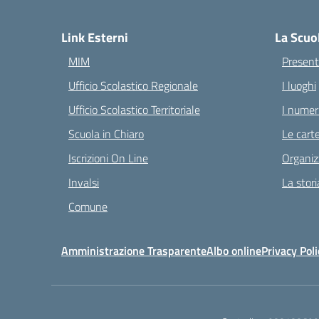
— 
Link Esterni
La Scuo
MIM
Present
Ufficio Scolastico Regionale
I luoghi
Ufficio Scolastico Territoriale
I numeri
Scuola in Chiaro
Le carte
Iscrizioni On Line
Organiz
Invalsi
La stori
Comune
Amministrazione Trasparente
Albo online
Privacy Poli