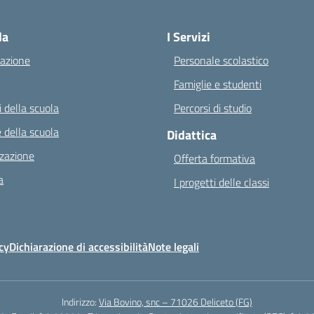
Visita la pagina iniziale della scuola
la
I Servizi
azione
Personale scolastico
Famiglie e studenti
 della scuola
Percorsi di studio
 della scuola
Didattica
zazione
Offerta formativa
a
I progetti delle classi
cy
Dichiarazione di accessibilità
Note legali
Indirizzo:
Via Bovino, snc – 71026 Deliceto (FG)