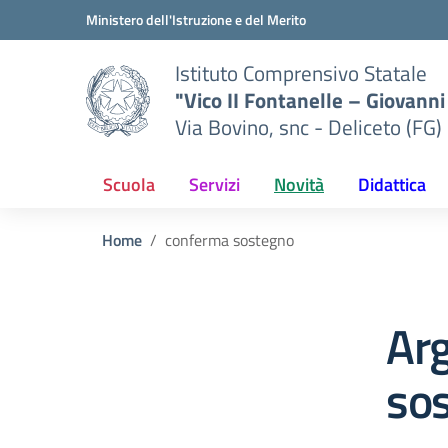
Vai ai contenuti
Vai al menu di navigazione
Vai al footer
Ministero dell'Istruzione e del Merito
Istituto Comprensivo Statale
"Vico II Fontanelle – Giovanni 
Via Bovino, snc - Deliceto (FG)
Scuola
Servizi
Novità
Didattica
Home
conferma sostegno
Ar
so