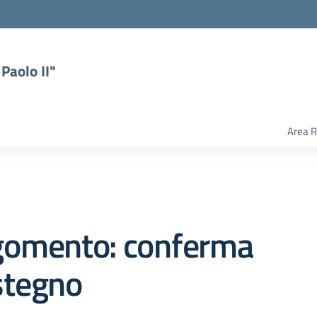
Paolo II"
Area R
gomento: conferma
stegno