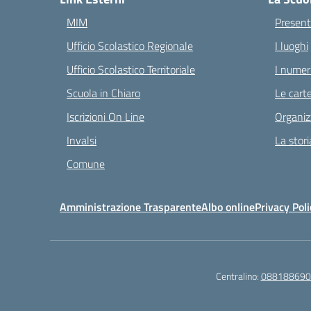
MIM
Present
Ufficio Scolastico Regionale
I luoghi
Ufficio Scolastico Territoriale
I numeri
Scuola in Chiaro
Le carte
Iscrizioni On Line
Organiz
Invalsi
La stori
Comune
Amministrazione Trasparente
Albo online
Privacy Poli
Centralino:
088188690