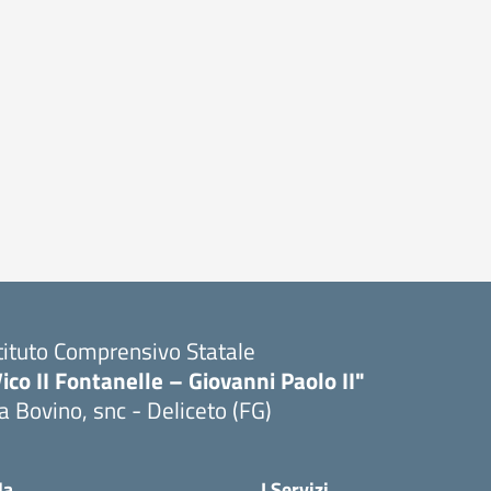
tituto Comprensivo Statale
ico II Fontanelle – Giovanni Paolo II"
a Bovino, snc - Deliceto (FG)
Visita la pagina iniziale della scuola
la
I Servizi