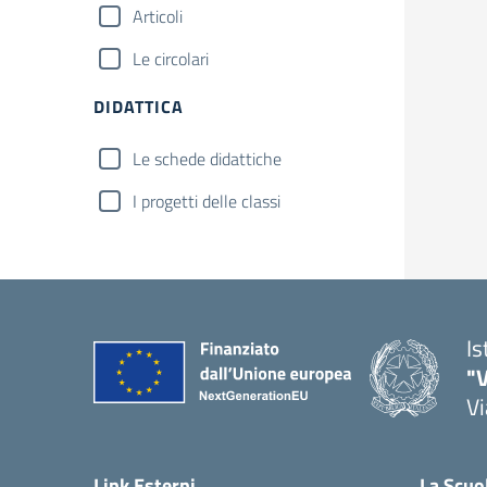
Articoli
Le circolari
DIDATTICA
Le schede didattiche
I progetti delle classi
Is
"V
Vi
— 
Link Esterni
La Scuo