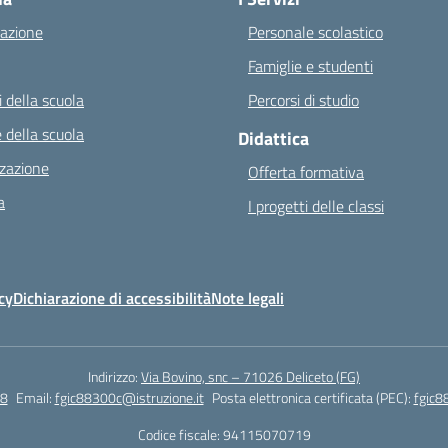
azione
Personale scolastico
Famiglie e studenti
 della scuola
Percorsi di studio
 della scuola
Didattica
zazione
Offerta formativa
a
I progetti delle classi
cy
Dichiarazione di accessibilità
Note legali
Indirizzo:
Via Bovino, snc – 71026 Deliceto (FG)
8
Email:
fgic88300c@istruzione.it
Posta elettronica certificata (PEC):
fgic8
Codice fiscale: 94115070719