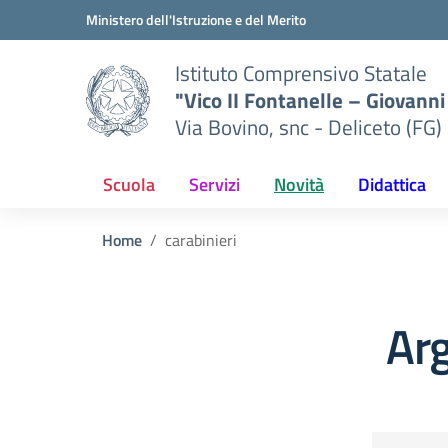
Vai ai contenuti
Vai al menu di navigazione
Vai al footer
Ministero dell'Istruzione e del Merito
Istituto Comprensivo Statale
"Vico II Fontanelle – Giovanni 
Via Bovino, snc - Deliceto (FG)
Scuola
Servizi
Novità
Didattica
Home
carabinieri
Arg