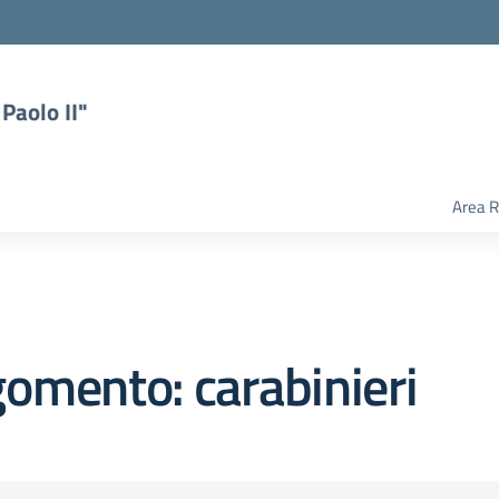
Paolo II"
Area R
omento: carabinieri