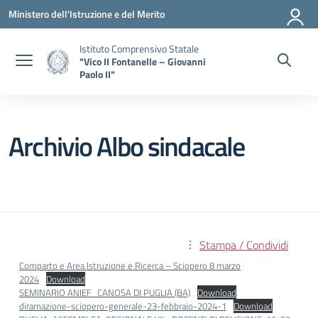
Vai ai contenuti
Vai al menu di navigazione
Vai al footer
Ministero dell'Istruzione e del Merito
Istituto Comprensivo Statale
"Vico II Fontanelle – Giovanni
Paolo II"
Archivio Albo sindacale
Stampa / Condividi
Comparto e Area Istruzione e Ricerca – Sciopero 8 marzo
2024
Download
SEMINARIO ANIEF_CANOSA DI PUGLIA (BA)
Download
diramazione-sciopero-generale-23-febbraio-2024-1
Download