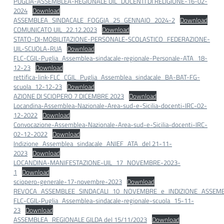
PUGLIA-ASSEMBLEA-REGIONALE UIL_DOCENTI DI RELIGIONE-16-02-
2024
Download
ASSEMBLEA_SINDACALE_FOGGIA_25_GENNAIO_2024-2
Download
COMUNICATO UIL_22.12.2023
Download
STATO-DI-MOBILITAZIONE-PERSONALE-SCOLASTICO_FEDERAZIONE-
UIL-SCUOLA-RUA
Download
FLC-CGIL-Puglia_Assemblea-sindacale-regionale-Personale-ATA_18-
12-23
Download
rettifica-link-FLC_CGIL_Puglia_Assemblea_sindacale_BA-BAT-FG-
scuola_12-12-23
Download
AZIONE DI SCIOPERO 7 DICEMBRE 2023
Download
Locandina-Assemblea-Nazionale-Area-sud-e-Sicilia-docenti-IRC-02-
12-2022
Download
Convocazione-Assemblea-Nazionale-Area-sud-e-Sicilia-docenti-IRC-
02-12-2022
Download
Indizione_Assemblea_sindacale_ANIEF_ATA_del 21-11-
2023
Download
LOCANDINA-MANIFESTAZIONE-UIL_17_NOVEMBRE-2023-
1
Download
sciopero-generale-17-novembre-2023
Download
REVOCA_ASSEMBLEE_SINDACALI_10_NOVEMBRE_e_INDIZIONE_ASSEMB
FLC-CGIL-Puglia_Assemblea-sindacale-regionale-scuola_15-11-
23
Download
ASSEMBLEA_REGIONALE GILDA del 15/11/2023
Download