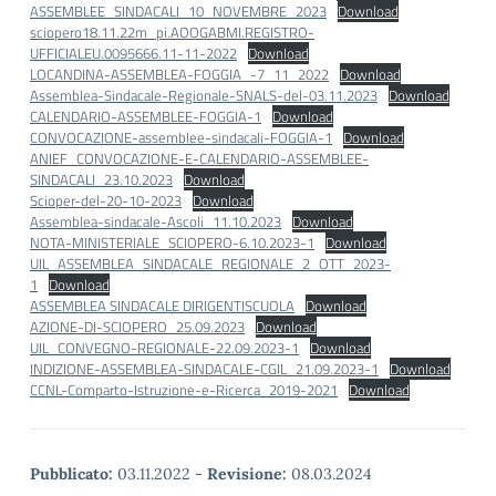
ASSEMBLEE_SINDACALI_10_NOVEMBRE_2023
Download
sciopero18.11.22m_pi.AOOGABMI.REGISTRO-
UFFICIALEU.0095666.11-11-2022
Download
LOCANDINA-ASSEMBLEA-FOGGIA_-7_11_2022
Download
Assemblea-Sindacale-Regionale-SNALS-del-03.11.2023
Download
CALENDARIO-ASSEMBLEE-FOGGIA-1
Download
CONVOCAZIONE-assemblee-sindacali-FOGGIA-1
Download
ANIEF_CONVOCAZIONE-E-CALENDARIO-ASSEMBLEE-
SINDACALI_23.10.2023
Download
Scioper-del-20-10-2023
Download
Assemblea-sindacale-Ascoli_11.10.2023
Download
NOTA-MINISTERIALE_SCIOPERO-6.10.2023-1
Download
UIL_ASSEMBLEA_SINDACALE_REGIONALE_2_OTT_2023-
1
Download
ASSEMBLEA SINDACALE DIRIGENTISCUOLA
Download
AZIONE-DI-SCIOPERO_25.09.2023
Download
UIL_CONVEGNO-REGIONALE-22.09.2023-1
Download
INDIZIONE-ASSEMBLEA-SINDACALE-CGIL_21.09.2023-1
Download
CCNL-Comparto-Istruzione-e-Ricerca_2019-2021
Download
Pubblicato:
03.11.2022
-
Revisione:
08.03.2024