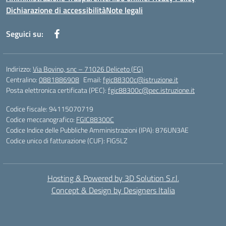
Dichiarazione di accessibilità
Note legali
Seguici su:
Indirizzo:
Via Bovino, snc – 71026 Deliceto (FG)
Centralino:
0881886908
Email:
fgic88300c@istruzione.it
Posta elettronica certificata (PEC):
fgic88300c@pec.istruzione.it
Codice fiscale: 94115070719
Codice meccanografico:
FGIC88300C
Codice Indice delle Pubbliche Amministrazioni (IPA): 876UN3AE
Codice unico di fatturazione (CUF): FIG5LZ
Hosting & Powered by 3D Solution S.r.l.
Concept & Design by Designers Italia