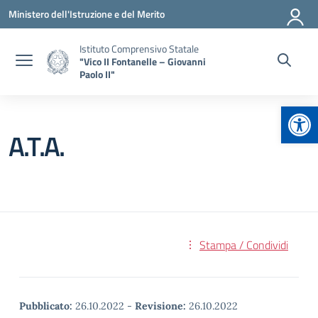
Vai ai contenuti
Vai al menu di navigazione
Vai al footer
Ministero dell'Istruzione e del Merito
Istituto Comprensivo Statale
"Vico II Fontanelle – Giovanni
Paolo II"
Apr
A.T.A.
Stampa / Condividi
Pubblicato:
26.10.2022
-
Revisione:
26.10.2022