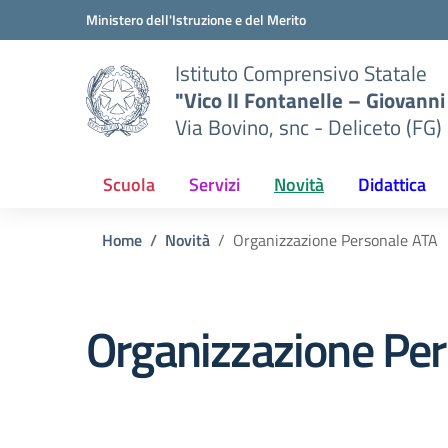
Vai ai contenuti
Vai al menu di navigazione
Vai al footer
Ministero dell'Istruzione e del Merito
Istituto Comprensivo Statale
"Vico II Fontanelle – Giovanni 
Via Bovino, snc - Deliceto (FG)
Scuola
Servizi
Novità
Didattica
Home
Novità
Organizzazione Personale ATA
Organizzazione Pe