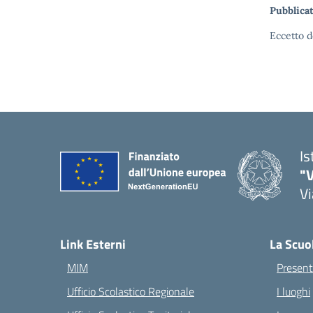
Pubblicat
Eccetto d
Is
"V
Vi
— 
Link Esterni
La Scuo
MIM
Present
Ufficio Scolastico Regionale
I luoghi