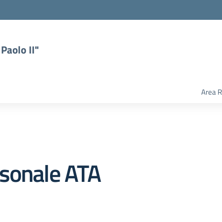
Paolo II"
Area R
rsonale ATA