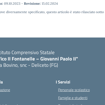
o:
09.10.2023
-
Revisione:
15.02.2024
ove diversamente specificato, questo articolo è stato rilasciato sott
tituto Comprensivo Statale
ico II Fontanelle – Giovanni Paolo II"
a Bovino, snc - Deliceto (FG)
Visita la pagina iniziale della scuola
la
I Servizi
azione
Personale scolastico
Famiglie e studenti