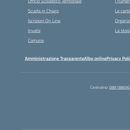
Ufficio Scolastico Territoriale
I numeri
Scuola in Chiaro
Le carte
Iscrizioni On Line
Organiz
Invalsi
La stori
Comune
Amministrazione Trasparente
Albo online
Privacy Poli
Centralino:
088188690