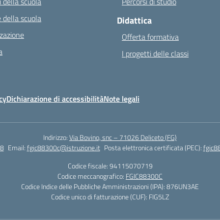
 della scuola
Percorsi di studio
 della scuola
Didattica
zazione
Offerta formativa
a
I progetti delle classi
cy
Dichiarazione di accessibilità
Note legali
Indirizzo:
Via Bovino, snc – 71026 Deliceto (FG)
8
Email:
fgic88300c@istruzione.it
Posta elettronica certificata (PEC):
fgic8
Codice fiscale: 94115070719
Codice meccanografico:
FGIC88300C
Codice Indice delle Pubbliche Amministrazioni (IPA): 876UN3AE
Codice unico di fatturazione (CUF): FIG5LZ